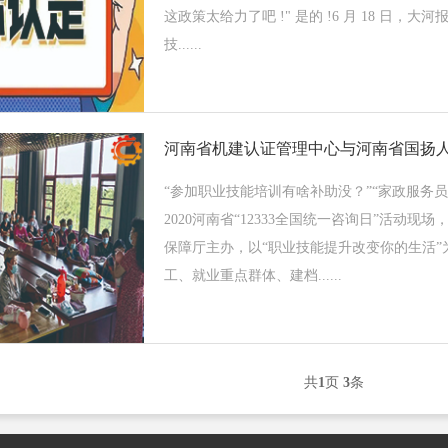
这政策太给力了吧 !" 是的 !6 月 18 
技......
“参加职业技能培训有啥补助没？”“家政服务员
2020河南省“12333全国统一咨询日”活
保障厅主办，以“职业技能提升改变你的生活
工、就业重点群体、建档......
共
1
页
3
条