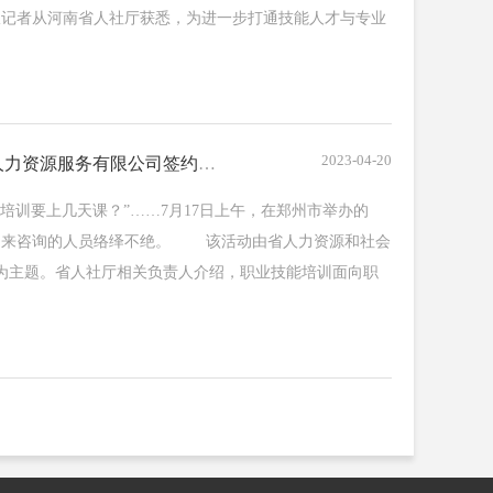
日，大河报记者从河南省人社厅获悉，为进一步打通技能人才与专业
2023-04-20
河南省机建认证管理中心与河南省国扬人力资源服务有限公司签约成功
培训要上几天课？”……7月17日上午，在郑州市举办的
动现场，来咨询的人员络绎不绝。 该活动由省人力资源和社会
”为主题。省人社厅相关负责人介绍，职业技能培训面向职